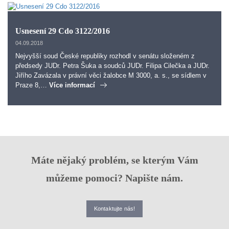
Usnesení 29 Cdo 3122/2016
04.09.2018
Nejvyšší soud České republiky rozhodl v senátu složeném z
předsedy JUDr. Petra Šuka a soudců JUDr. Filipa Cilečka a JUDr.
Jiřího Zavázala v právní věci žalobce M 3000, a. s., se sídlem v
Praze 8,…
Více informací
Máte nějaký problém, se kterým Vám
můžeme pomoci? Napište nám.
Kontaktujte nás!