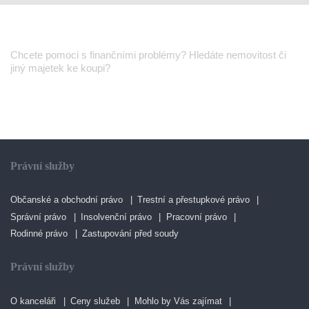
Insolvenční správce
Chcete pomoci s finančními problémy? Hledáte nemovitost či
jiný majetek ke koupi?
Přejít na insolvenčního správce
Právní služby
Občanské a obchodní právo
Trestní a přestupkové právo
Správní právo
Insolvenční právo
Pracovní právo
Rodinné právo
Zastupování před soudy
Právní služby
O kanceláři
Ceny služeb
Mohlo by Vás zajímat