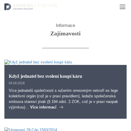
Informace
Zajímavosti
Když jednatel bez svolení koupí káru
04.09.2018
Více jednatelů společnosti s ručením omezeným netvoří ex lege
kolektivní orgán (což je v praxi pravidlem), ledaže společenská
smlouva stanoví jinak (§ 194 odst. 2 ZOK, což je v praxi naopak
výjimkou)…
Více informací