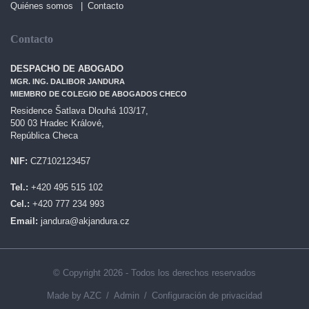
Quiénes somos
Contacto
Contacto
DESPACHO DE ABOGADO
MGR. ING. DALIBOR JANDURA
MIEMBRO DE COLEGIO DE ABOGADOS CHECO
Residence Šatlava Dlouhá 103/17,
500 03 Hradec Králové,
República Checa
NIF:
CZ7102123457
Tel.:
+420 495 515 102
Cel.:
+420 777 234 993
Email:
jandura@akjandura.cz
© Copyright 2026 - Todos los derechos reservados
Made by AZC
Admin
Configuración de privacidad