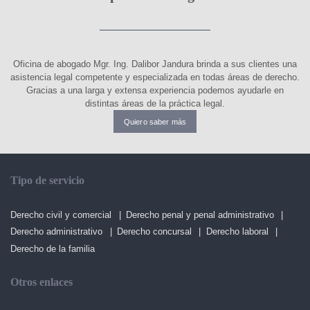
Oficina de abogado Mgr. Ing. Dalibor Jandura brinda a sus clientes una
asistencia legal competente y especializada en todas áreas de derecho.
Gracias a una larga y extensa experiencia podemos ayudarle en
distintas áreas de la práctica legal.
Quiero saber más
Tipo de servicio
Derecho civil y comercial
Derecho penal y penal administrativo
Derecho administrativo
Derecho concursal
Derecho laboral
Derecho de la familia
Otros enlaces