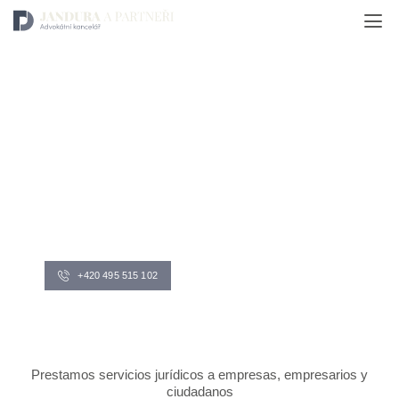
Despacho de abogados
JANDURA
A
PARTNEŘI
+420 495 515 102
sekretariat@akjandura.cz
Prestamos servicios jurídicos a empresas, empresarios y
ciudadanos